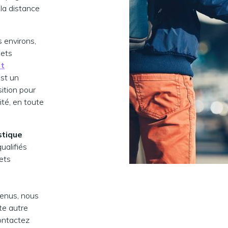
la distance
 environs,
jets
rt
est un
ition pour
ité, en toute
stique
ualifiés
jets
tenus, nous
te autre
Contactez