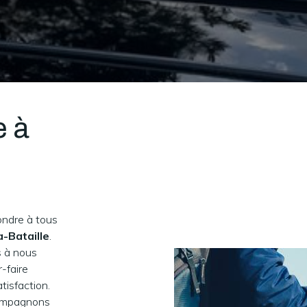
e à
ondre à tous
a-Bataille
.
s à nous
-faire
tisfaction.
compagnons