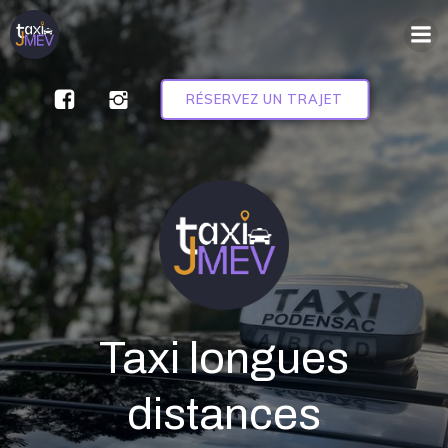
Aller
au
contenu
RÉSERVEZ UN TRAJET
Taxi longues
distances