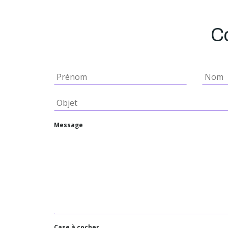
Co
Message
Case à cocher