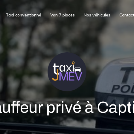
Taxi conventionné
Van 7 places
Nos véhicules
Contac
uffeur privé à Capt