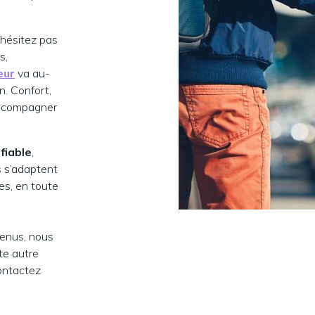
’hésitez pas
s,
eur
va au-
n. Confort,
 accompagner
fiable
,
s s’adaptent
les, en toute
tenus, nous
te autre
Contactez