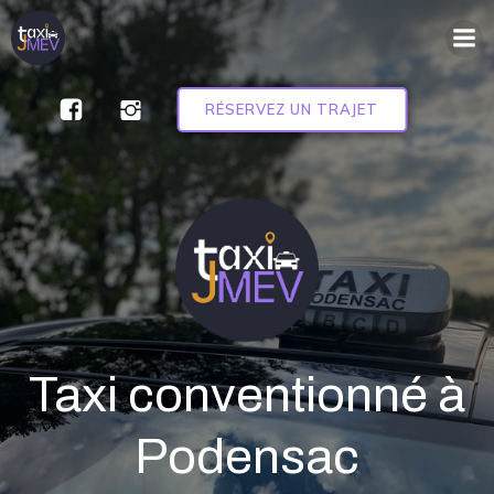
Aller
au
contenu
RÉSERVEZ UN TRAJET
Taxi conventionné à
Podensac