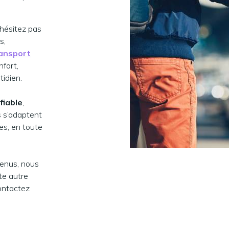
’hésitez pas
s,
ansport
nfort,
idien.
fiable
,
s s’adaptent
les, en toute
tenus, nous
te autre
Contactez