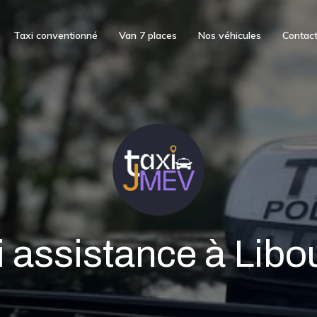
Taxi conventionné
Van 7 places
Nos véhicules
Contac
i assistance à Libo